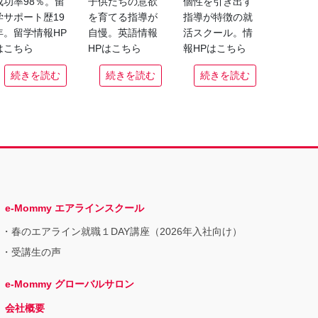
成功率98％。留
子供たちの意欲
個性を引き出す
学サポート歴19
を育てる指導が
指導が特徴の就
年。留学情報HP
自慢。英語情報
活スクール。情
はこちら
HPはこちら
報HPはこちら
続きを読む
続きを読む
続きを読む
e-Mommy エアラインスクール
春のエアライン就職１DAY講座（2026年入社向け）
受講生の声
e-Mommy グローバルサロン
会社概要