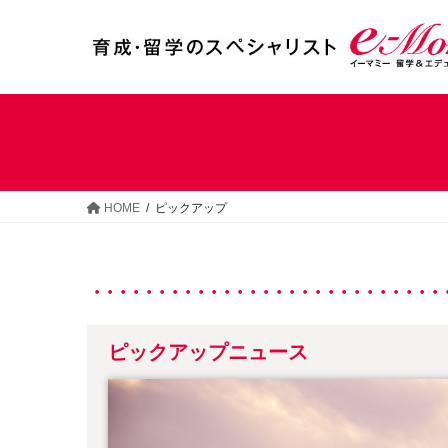
コ
ナ
ン
ビ
テ
ゲ
ン
ー
ツ
シ
へ
ョ
ス
ン
キ
に
ッ
移
HOME
ピックアップ
プ
動
ピックアップニュース