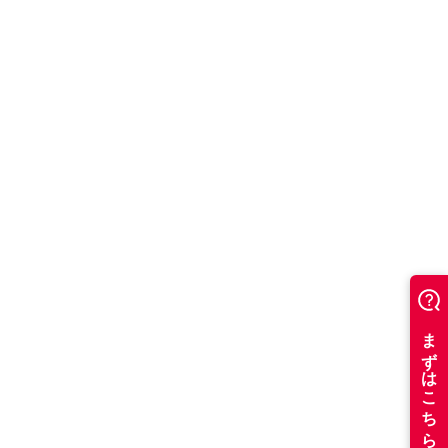
書類を開く（PDFファイル）
その他のオプショナルサポート
オプショナルサポート
書類を開く（PDFファイル）
有料カウンセリング
書類を開く（PDFファイル）