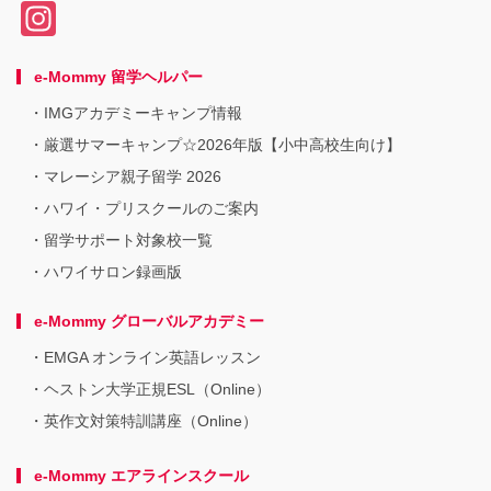
In
c
tt
ail
e
st
e
er
n
e-Mommy 留学ヘルパー
a
b
a
IMGアカデミーキャンプ情報
gr
o
厳選サマーキャンプ☆2026年版【小中高校生向け】
a
o
マレーシア親子留学 2026
m
k
ハワイ・プリスクールのご案内
留学サポート対象校一覧
ハワイサロン録画版
e-Mommy グローバルアカデミー
EMGA オンライン英語レッスン
ヘストン大学正規ESL（Online）
英作文対策特訓講座（Online）
e-Mommy エアラインスクール